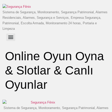
Sistema de Segurança, Monitoramento, Segurança Patrimonial, Alarmes
Residenciais, Alarmes, Segurança e Serviços, Empresa Segurança,
Patrimonial, Escolta Armada, Monitoramento 24 horas, Portaria e
Limpeza
Online Oyun Oyna
& Slotlar & Canlı
Oyunlar
Sistema de Segurança, Monitoramento, Segurança Patrimonial, Alarmes