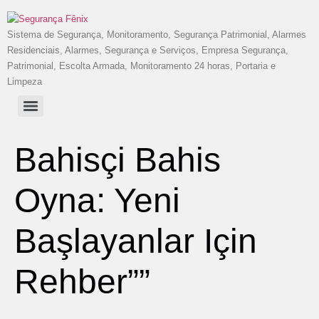
Sistema de Segurança, Monitoramento, Segurança Patrimonial, Alarmes
Residenciais, Alarmes, Segurança e Serviços, Empresa Segurança,
Patrimonial, Escolta Armada, Monitoramento 24 horas, Portaria e
Limpeza
Bahisçi Bahis
Oyna: Yeni
Başlayanlar Için
Rehber””