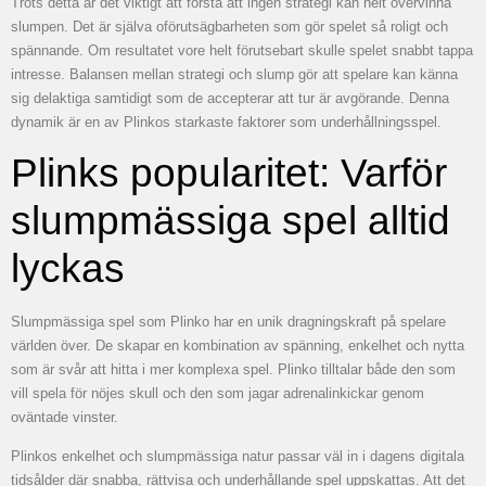
Trots detta är det viktigt att förstå att ingen strategi kan helt övervinna
slumpen. Det är själva oförutsägbarheten som gör spelet så roligt och
spännande. Om resultatet vore helt förutsebart skulle spelet snabbt tappa
intresse. Balansen mellan strategi och slump gör att spelare kan känna
sig delaktiga samtidigt som de accepterar att tur är avgörande. Denna
dynamik är en av Plinkos starkaste faktorer som underhållningsspel.
Plinks popularitet: Varför
slumpmässiga spel alltid
lyckas
Slumpmässiga spel som Plinko har en unik dragningskraft på spelare
världen över. De skapar en kombination av spänning, enkelhet och nytta
som är svår att hitta i mer komplexa spel. Plinko tilltalar både den som
vill spela för nöjes skull och den som jagar adrenalinkickar genom
oväntade vinster.
Plinkos enkelhet och slumpmässiga natur passar väl in i dagens digitala
tidsålder där snabba, rättvisa och underhållande spel uppskattas. Att det