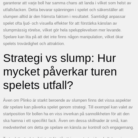
garanterar att varje boll har samma chans att landa i vilket som helst av
utfallsfacken. Detta bevarar spänningen i spelet och säkerställer att
slumpen alltid är den främsta faktorn i resultatet. Samtidigt anpassar
spelet ofta ljud- och visuella effekter för att förstärka känslan av
slumpmässig rörelse, vilket gör hela spelupplevelsen mer levande.
Spelare kan lita på att det inte finns någon manipulation, vilket ökar
spelets trovärdighet och attraktion.
Strategi vs slump: Hur
mycket påverkar turen
spelets utfall?
Även om Plinko är starkt beroende av slumpen finns det vissa aspekter
där spelare kan påverka spelet genom strategi. Till exempel kan valet av
startposition för bollen ha en viss inverkan på sannolikheten för att den
ska hamna i ett specifikt fack. Även om dessa skillnader är små, kan
medvetenhet om detta ge spelare en känsla av kontroll och engagemang.