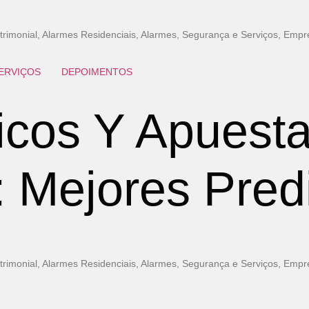
imonial, Alarmes Residenciais, Alarmes, Segurança e Serviços, Empr
ERVIÇOS
DEPOIMENTOS
icos Y Apuest
: Mejores Pred
imonial, Alarmes Residenciais, Alarmes, Segurança e Serviços, Empr