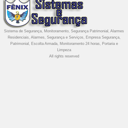
Sistema de Segurança, Monitoramento, Segurança Patrimonial, Alarmes
Residenciais, Alarmes, Segurança e Serviços, Empresa Segurança,
Patrimonial, Escolta Armada, Monitoramento 24 horas, Portaria e
Limpeza
All rights reserved