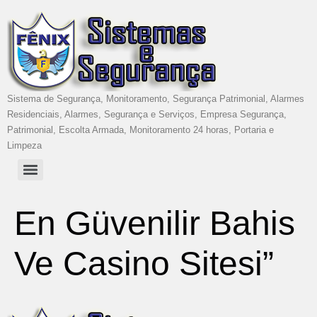
Sistema de Segurança, Monitoramento, Segurança Patrimonial, Alarmes
Residenciais, Alarmes, Segurança e Serviços, Empresa Segurança,
Patrimonial, Escolta Armada, Monitoramento 24 horas, Portaria e
Limpeza
En Güvenilir Bahis
Ve Casino Sitesi”