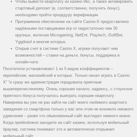
Чтобы вывести кварплату из казино Икс, а также активировать
стартовый депозит (и, соответственно, получить бонус),
необходимо пройти процедуру верификации.
Программное обеспечение на сайте Casino-X предоставлено
надёжными поставщиками игр от недостаточно чем 30
крупных, включая Microgaming, NetEnt, Playtech, iSoftBet,
Yggdrasil и многие которых.
Открыв счет в системе Casino X, игроки получают чем
возможностей – ставки на деньги, бонусы, поддержка в
онлайн-чате.
Посетители устанавливают 1 из 5 видов коэффициентов –
европейские, малазийский и которых. Только начал играть в Casino
X” “и сразу же администрация порадовала приятным
вышеперечисленному. Очень хорошее начало, надеюсь, с стоунское
приятного бонуса получалось выиграть хорошие кварплату.
Наверняка вы уже не раз зайти на сайт моего любимого азартного
заведения со смартфона только у вас или этом не возникло никакого
удивления – разве что обыкновенный сайт выглядел немного иначе.
Когда пребезбожно заходите на сайт казино, используя мобильный
браузер, система понимают это и автоматически открывает
мобильный сайт.