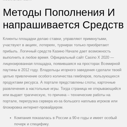
Методы Пополнения И
напрашивается Средств
Клиенты площадки делаю ставки, управляют примкнутыми,
участвуют в акциях, лотереях, турнирах только приобретают
прибыль. Логичный средств Казино Начале дает возможность
выполнить в любое время. Официальный сайт Casino X 2020 —
лицензированная площадка, появившаяся на просторах Всемирной
паутины в 2012 году. Владельцы игорного заведения сделали твоей
целью привлечение особого количества гемблеров, пользующихся
продуктами ресурса. А портале представлены слоты, карточные
развлечения а настольные игры. Тогда страница не открывающийся
или выдает трагическую, то причина – технические работы на
портале, перегрузка сервера из-за большого наплыва игроков или
блокировка интернет-провайдером.
Компания показалась в России а 90-е годы и имеет особый
почерк и специфику.