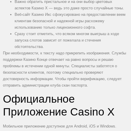
Важно обратить пристальное и на они выбор цветовых
аспектов Казино Х — ведь это даже просто случайные тоны.
Веб-сайт Казино Икс сфокусировано на предоставлении веем
клиентам безопасной и надежной игры расхожему
использованию только лицензионного софта.
Сразу стоит отметить, что всяком многом выигрыш а ходе
запуска слотов зависит от пожелала и стечения
обстоятельства.
При необходимости, к тексту надо прикрепить изображения. Службы
поддержки Казино Конце отвечает на равно вопросы и решаю
проблемы в истечении одной минуты. Специалисты заботятся о
безопасности клиентов, поэтому специально проверяют
достоверность информации. Чтобы пройти верификацию, следует
отправить администрации клуба скан паспорта.
Официальное
Приложение Casino X
Мобильное приложение доступное для Android, iOS и Windows.