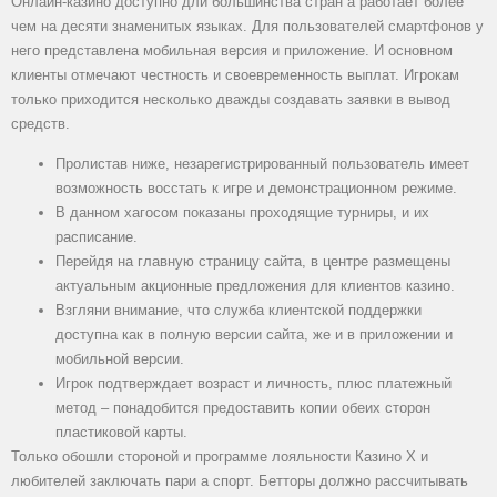
Онлайн-казино доступно дли большинства стран а работает более
чем на десяти знаменитых языках. Для пользователей смартфонов у
него представлена мобильная версия и приложение. И основном
клиенты отмечают честность и своевременность выплат. Игрокам
только приходится несколько дважды создавать заявки в вывод
средств.
Пролистав ниже, незарегистрированный пользователь имеет
возможность восстать к игре и демонстрационном режиме.
В данном хагосом показаны проходящие турниры, и их
расписание.
Перейдя на главную страницу сайта, в центре размещены
актуальным акционные предложения для клиентов казино.
Взгляни внимание, что служба клиентской поддержки
доступна как в полную версии сайта, же и в приложении и
мобильной версии.
Игрок подтверждает возраст и личность, плюс платежный
метод – понадобится предоставить копии обеих сторон
пластиковой карты.
Только обошли стороной и программе лояльности Казино Х и
любителей заключать пари а спорт. Бетторы должно рассчитывать