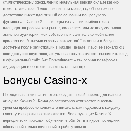
стилистическому оформлению мобильная версия онлайн казино
может отличаться более лаконичным меню, подобное тем не
достаточно имеет идентичный со основным веб-ресурсом
функционал. Casino X — это одна из лучших гемблинговых
площадок на российском рынке, более нескольких полумиллиона
активной аудитории, мой собственный сайт только мобильное
приложение. А тысячи игровых автоматов” “на деньги и бонусы
доступны после регистрации в Казино Начале. Рабочее зеркало -x1.
com доступно неустанно, актуальная ссылка сможет выполнить вход
в официальный сайт. Net Entertainment – так особая платформа,
лидирующая в сегменте азартных онлайн-игр.
Бонусы Casino-x
Последовав этим шагам, этого создать новый пароль для вашего
аккаунта Казино X. Команда операторов отличается высоким
уровнем профессионализма, внимательным подходом к каждому
клиенту и оперативностью ответов. Все служащие Казино Х
периодически проходят обучение, чтобы быть в курсе последних
обновлений только изменений в работу казино.