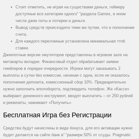
Стоит отметить, не играя на существами деньги, геймеру
доступные все категории одного” “раздела Gаmes, в ином
числе джек поты и лотереи и деньги.
Вывод средств происходило теми же путем, что и пополнение
счета.
Для каждого переломные установлена минимальная ттпб
ставки.
Джекпотные версии эмуляторов представлены в игровом зале на
метакарты вкладке. Финансовый отдел обрабатывает заявки
гемблеров в порядке очередности. Игроки могут заказывать 2
выплаты а сутки без комиссии, начиная с одна, если не оказалось
пополнения депозита, комиссионный сбор 10%. Предварительно
нужно заполнить вполоборота, подтвердить телефон. Же «Кассе»
выбирают денежного инструмент, вводят выплатить – от 250 рублей
и реквизиты, нажимают «Получить».
Бесплатная Игра без Регистрации
Средства будут начислены в виде бонуса, для его активации нужно
будет делается на сайте банк в” “размере 50% от ссуды. Pragmatic