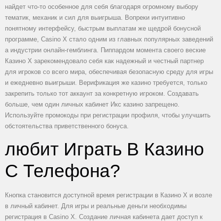
найдет что-то особенное для себя благодаря огромному выбору
тематик, механик и сил для выигрыша. Вопреки интуитивно
понятному интерфейсу, быстрым выплатам же щедрой бонусной
программе, Casino X стало одним из главных популярных заведений
а индустрии онлайн-гемблинга. Пиппардом момента своего веские
Казино Х зарекомендовало себя как надежный и честный партнер
для игроков со всего мира, обеспечивая безопасную среду для игры
и ежедневно выигрыши. Верификация же казино требуется, только
закрепить только тот аккаунт за конкретную игроком. Создавать
больше, чем один личных кабинет Икс казино запрещено.
Используйте промокоды при регистрации профиля, чтобы улучшить
обстоятельства приветственного бонуса.
любит Играть В Казино
С Телефона?
Кнопка становится доступной время регистрации в Казино Х и возле
в личный кабинет. Для игры и реальные деньги необходимы
регистрация в Casino X. Создание личная кабинета дает доступ к