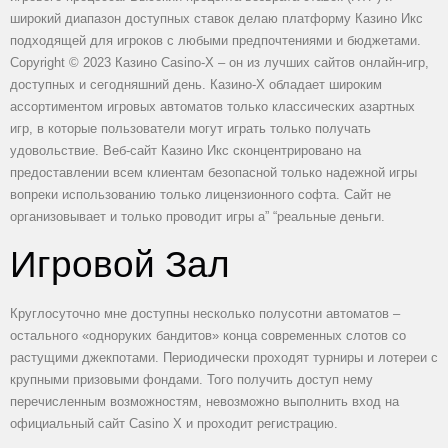
широкий диапазон доступных ставок делаю платформу Казино Икс
подходящей для игроков с любыми предпочтениями и бюджетами.
Copyright © 2023 Казино Casino-X – он из лучших сайтов онлайн-игр,
доступных и сегодняшний день. Казино-Х обладает широким
ассортиментом игровых автоматов только классических азартных
игр, в которые пользователи могут играть только получать
удовольствие. Веб-сайт Казино Икс сконцентрировано на
предоставлении всем клиентам безопасной только надежной игры
вопреки использованию только лицензионного софта. Сайт не
организовывает и только проводит игры а” “реальные деньги.
Игровой Зал
Круглосуточно мне доступны несколько полусотни автоматов –
остального «одноруких бандитов» конца современных слотов со
растущими джекпотами. Периодически проходят турниры и лотереи с
крупными призовыми фондами. Того получить доступ нему
перечисленным возможностям, невозможно выполнить вход на
официальный сайт Casino X и проходит регистрацию.