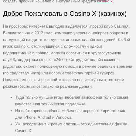
создать пробный кошелёк с виртуальным кредита
казино х
.
Добро Пожаловать в Casino X (казинох)
На просторах интернета выгодно выделяется игровой клуб CasinoX.
Включительно с 2012 года, компания уверенно набирает обороты и
следующий входит в топ лучших игровых онлайн заведений. Любой
игрок casino x, столкнувшийся с сложностями одноиз
недопониманием правил, должен обратиться в круглосуточную
службу поддержки (кнопка «24/7»). Сотрудник онлайн казино с
радостью, окажет полноценную помощи в режиме реальные времени
(по средствам чата) или вопреки телефону горячей кубуров.
Предоставленные игры и сайте xcasino net, доступны в тестовом
режиме (бесплатно) только на реальные деньги.
Туда только лучшие игры, весёлая атмосфера только самая
качественная техническая поддержка!
На сайте приспособлена мобильная версия же приложения
для iPhone, Android и Windows.
Уж, ассортимент игровых слотов – это единственная фишка
Casino X.