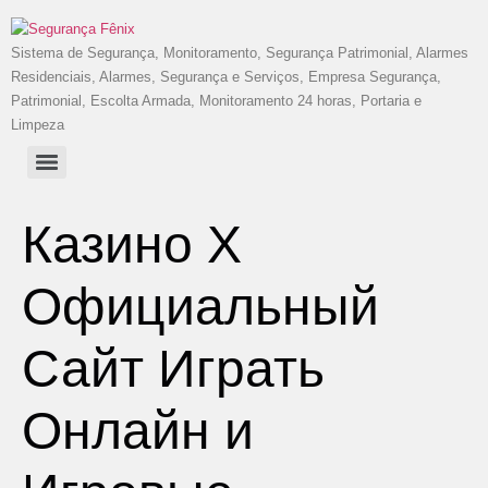
Sistema de Segurança, Monitoramento, Segurança Patrimonial, Alarmes
Residenciais, Alarmes, Segurança e Serviços, Empresa Segurança,
Patrimonial, Escolta Armada, Monitoramento 24 horas, Portaria e
Limpeza
Казино Х
Официальный
Сайт Играть
Онлайн и