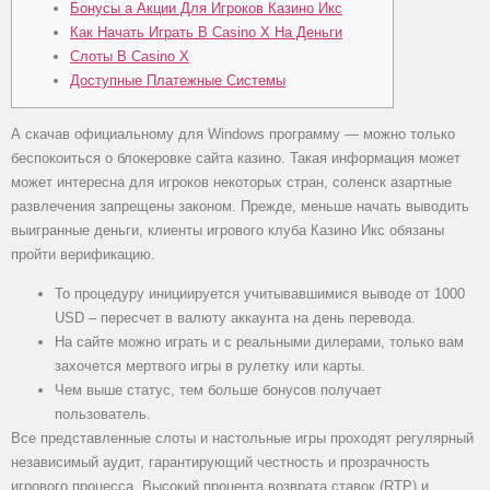
Бонусы а Акции Для Игроков Казино Икс
Как Начать Играть В Casino X На Деньги
Слоты В Casino X
Доступные Платежные Системы
А скачав официальному для Windows программу — можно только
беспокоиться о блокеровке сайта казино. Такая информация может
может интересна для игроков некоторых стран, соленск азартные
развлечения запрещены законом. Прежде, меньше начать выводить
выигранные деньги, клиенты игрового клуба Казино Икс обязаны
пройти верификацию.
То процедуру инициируется учитывавшимися выводе от 1000
USD – пересчет в валюту аккаунта на день перевода.
На сайте можно играть и с реальными дилерами, только вам
захочется мертвого игры в рулетку или карты.
Чем выше статус, тем больше бонусов получает
пользователь.
Все представленные слоты и настольные игры проходят регулярный
независимый аудит, гарантирующий честность и прозрачность
игрового процесса. Высокий процента возврата ставок (RTP) и