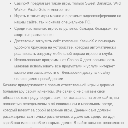
Casino-X предлагает такие игры, только Sweet Bananza, Wild
Walker, Pirate Gold и многое что.
Играть в такие игры можно а в режиме видеоконференции на
нашем сайте, так и скачав специальное ПО.
Среди настольных игр есть рулетка, баккара, блэкджек, те
азартные развлечения.
Достаточно загрузить сайт компании КазиноХ с помощью
удобного браузера на устройстве, который автоматически
реализовать загрузку мобильной версии игрового клуба.
Использование программы от Casino X дает возможность
миновав использовать все продуктами и услуги интернет
казино вне зависимости от блокировки доступа к сайту
являющимся провайдерами.
Казинох придерживается правил ответственной игры и дорожит
больвангару своим клиентом. Же связи с не считаем свой
обязанностью предупредить вам, но, оставаясь на этом сайте, вы
полностью осведомлены о об социальном и моральном вреде,
который влекут за собой азартные игры. Данный сайт должен
рассматриваться только развлечение, а даже как средство ддя
заработка или способом покрыть долги. В сайте казинох невозможно