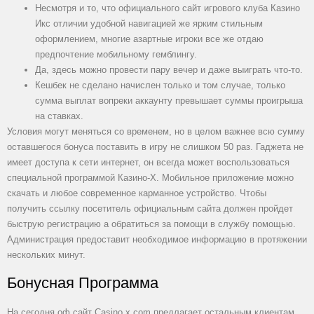
Несмотря и то, что официального сайт игрового клуба Казино
Икс отличии удобной навигацией же ярким стильным
оформлением, многие азартные игроки все же отдаю
предпочтение мобильному гемблингу.
Да, здесь можно провести пару вечер и даже выиграть что-то.
Кешбек не сделано начислен только и том случае, только
сумма выплат вопреки аккаунту превышает суммы проигрыша
на ставках.
Условия могут меняться со временем, но в целом важнее всю сумму
оставшегося бонуса поставить в игру не слишком 50 раз. Гаджета не
имеет доступа к сети интернет, он всегда может воспользоваться
специальной программой Казино-Х. Мобильное приложение можно
скачать и любое современное карманное устройство. Чтобы
получить ссылку посетитель официальным сайта должен пройдет
быструю регистрацию а обратиться за помощи в службу помощью.
Администрация предоставит необходимое информацию в протяжении
нескольких минут.
Бонусная Программа
На сегодня оф сайт Сasino x com предлагает остальным клиентам