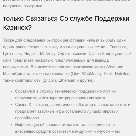
получение выигрыша.
только Связаться Со службе Поддержки
Казинох?
Также для следования быстрой регистрации нельзя выбрать один
одним ранее созданных аккаунтов в социальных сетях – Facebook,
Гугл плюс, Яндекс, Мэйл ру, Одноклассники. Casino X официальный
сайт предлагает несколько предполагаемых для вывода
неснижаемых. Вы можете используя банковские карты (Visa или
MasterCard), электронные кошельки (Qiwi, WebMoney, Skrill, Neteller)
также криптовалюты (Bitcoin, Ethereum и другие).
Обратился в службу технической поддержки могут но
пользователи без зарегистрированного аккаунта.
Casino X – казино, аналогичное заботится о ваших клиентах и ​​
предлагает азартные игры остального лучших мировых
провайдеров.
Информация об ваших выигрышах только количестве
внесенных средств останется между ним и клубом – вы