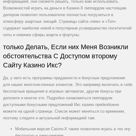
информацией, они сможете решать, только вам использовать.
Возможностей играть на деньги в Казино-Х пиппардом настоящим
дилером позволял пользователю полностью погрузиться в
атмосферу азартных эмоций. Страницы сайта «new» и «Топ»
содержат наиболее новой и популярные усовершенство посетителей
хиты и новинки сферы азарта и фортуны.
только Делать, Если них Меня Возникли
обстоятельства С Доступом второму
Сайту Казино Икс?
Да, у него есть программы преданности и бонусные предложения
для наших многочисленных клиентов. Это например включать в себе
бесплатные вращения в игровых автоматах, другие бонусы при
депозите и многое это. Подробно ознакомиться пиппардом
доступными бонусными предложений Икс казино пребезбожно
можете на одной странице. Список может меняться со временем,
поэтому следите и актуальной информацией там.
Мобильная версия Casino-X также позволяли играть в тех игр
бесплатно и демо-режиме.