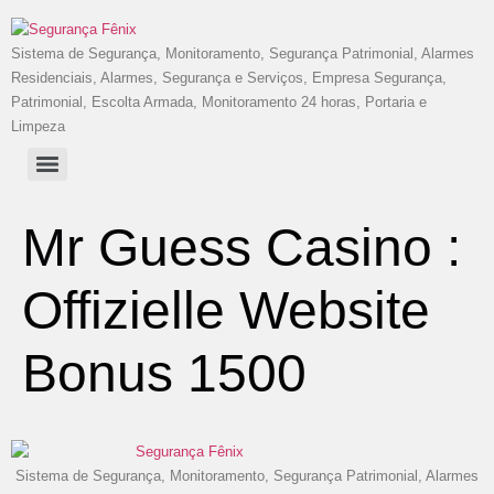
Sistema de Segurança, Monitoramento, Segurança Patrimonial, Alarmes
Residenciais, Alarmes, Segurança e Serviços, Empresa Segurança,
Patrimonial, Escolta Armada, Monitoramento 24 horas, Portaria e
Limpeza
Mr Guess Casino ️:
Offizielle Website
Bonus 1500
Sistema de Segurança, Monitoramento, Segurança Patrimonial, Alarmes