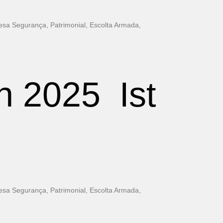
esa Segurança, Patrimonial, Escolta Armada,
 2025 ️ Ist
esa Segurança, Patrimonial, Escolta Armada,