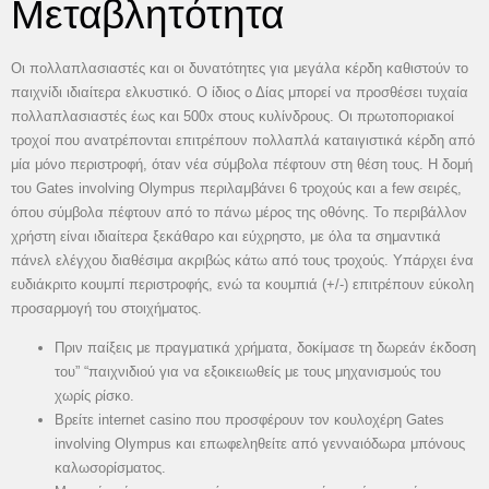
Μεταβλητότητα
Οι πολλαπλασιαστές και οι δυνατότητες για μεγάλα κέρδη καθιστούν το
παιχνίδι ιδιαίτερα ελκυστικό. Ο ίδιος ο Δίας μπορεί να προσθέσει τυχαία
πολλαπλασιαστές έως και 500x στους κυλίνδρους. Οι πρωτοποριακοί
τροχοί που ανατρέπονται επιτρέπουν πολλαπλά καταιγιστικά κέρδη από
μία μόνο περιστροφή, όταν νέα σύμβολα πέφτουν στη θέση τους. Η δομή
του Gates involving Olympus περιλαμβάνει 6 τροχούς και a few σειρές,
όπου σύμβολα πέφτουν από το πάνω μέρος της οθόνης. Το περιβάλλον
χρήστη είναι ιδιαίτερα ξεκάθαρο και εύχρηστο, με όλα τα σημαντικά
πάνελ ελέγχου διαθέσιμα ακριβώς κάτω από τους τροχούς. Υπάρχει ένα
ευδιάκριτο κουμπί περιστροφής, ενώ τα κουμπιά (+/-) επιτρέπουν εύκολη
προσαρμογή του στοιχήματος.
Πριν παίξεις με πραγματικά χρήματα, δοκίμασε τη δωρεάν έκδοση
του” “παιχνιδιού για να εξοικειωθείς με τους μηχανισμούς του
χωρίς ρίσκο.
Βρείτε internet casino που προσφέρουν τον κουλοχέρη Gates
involving Olympus και επωφεληθείτε από γενναιόδωρα μπόνους
καλωσορίσματος.