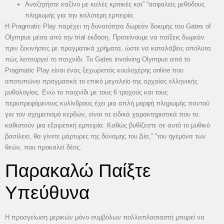
Αναζητήστε καζίνο με καλές κριτικές και” “ασφαλείς μεθόδους
πληρωμής για την καλύτερη εμπειρία.
Η Pragmatic Play παρέχει τη δυνατότητα δωρεάν δοκιμής του Gates of
Olympus μέσα από την trial έκδοση. Προτείνουμε να παίξεις δωρεάν
πριν ξεκινήσεις με πραγματικά χρήματα, ώστε να καταλάβεις απόλυτα
πώς λειτουργεί το παιχνίδι. Το Gates involving Olympus από το
Pragmatic Play είναι ένας ξεχωριστός κουλοχέρης online που
αποτυπώνει πραγματικά το επικό μεγαλείο της αρχαίας ελληνικής
μυθολογίας. Ενώ το παιχνίδι με τους 6 τροχούς και τους
περιστρεφόμενους κυλίνδρους έχει μια απλή μορφή πληρωμής παντού
για τον σχηματισμό κερδών, είναι τα ειδικά χαρακτηριστικά που το
καθιστούν μια εξαιρετική εμπειρία. Καθώς βυθίζεστε σε αυτό το μυθικό
βασίλειο, θα γίνετε μάρτυρες της δύναμης του Δία,” “του ηγεμόνα των
θεών, που προκαλεί δέος.
Παρακαλώ Παίξτε
Υπεύθυνα
Η προσγείωση μερικών μόνο συμβόλων πολλαπλασιαστή μπορεί να