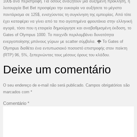
100$ ανά περιστροφή. Για όσους αναζητούν μια αυξημένη πρόκληση, η
λειτουργία Bet Bet προσφέρει την ευκαιρία να αυξήσετε το μέγιστο
ποντάρισμα σε 125$, ενισχύοντας τη συγκίνηση της εμπειρίας. Από τότε
έχει καταφέρει να γίνει από τα πιο αγαπημένα φρουτάκια στην ελληνική
αγορά, τόσο που η εταιρεία δημιούργησε και αναβαθμισμένη έκδοση, το
Gates of Olympus 1000. Το παιχνίδι περιλαμβάνει δυνατότητα
ενεργοποίησης μπόνους γύρων με scatter σύμβολα. 🌩 Το Gates of
Olympus διαθέτει ένα εντυπωσιακό ποσοστό επιστροφής στον παίκτη
(RTP) 96, 5%, ξεπερνώντας τους μέσους όρους του κλάδου.
Deixe um comentário
O seu endereço de e-mail não será publicado.
Campos obrigatórios são
marcados com
*
Comentário
*