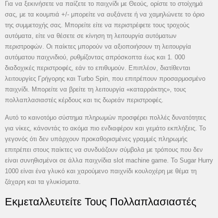
Για να ξεκινήσετε να παίζετε το παιχνίδι με Θεούς, ορίστε το στοίχημά
σας, με τα κουμπιά +/- μπορείτε να αυξάνετε ή να χαμηλώνετε το όριο
της συμμετοχής σας. Μπορείτε είτε να περιστρέφετε τους τροχούς
αυτόματα, είτε να θέσετε σε κίνηση τη λειτουργία αυτόματων
περιστροφών. Οι παίκτες μπορούν να αξιοποιήσουν τη λειτουργία
αυτόματου παιχνιδιού, ρυθμίζοντας απρόσκοπτα έως και 1. 000
διαδοχικές περιστροφές, εάν το επιθυμούν. Επιπλέον, διατίθενται
λειτουργίες Γρήγορης και Turbo Spin, που επιτρέπουν προσαρμοσμένο
παιχνίδι. Μπορείτε να βρείτε τη λειτουργία «καταρράκτης», τους
πολλαπλασιαστές κέρδους και τις δωρεάν περιστροφές.
Αυτό το καινοτόμο σύστημα πληρωμών προσφέρει πολλές δυνατότητες
για νίκες, κάνοντάς το ακόμα πιο ενδιαφέρον και γεμάτο εκπλήξεις. Το
γεγονός ότι δεν υπάρχουν προκαθορισμένες γραμμές πληρωμής
επιτρέπει στους παίκτες να συνδυάζουν σύμβολα με τρόπους που δεν
είναι συνηθισμένοι σε άλλα παιχνίδια slot machine game. Το Sugar Hurry
1000 είναι ένα γλυκό και χαρούμενο παιχνίδι κουλοχέρη με θέμα τη
ζάχαρη και τα γλυκίσματα.
Εκμεταλλευτείτε Τους Πολλαπλασιαστές