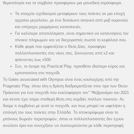
θεματολογία και τα σύμβολα προσφέρουν μια μοναδική ατμόσφαιρα.
Τα στοιχεία σχεδιασμού μεταφέρουν τους παίκτες σε μια εποχή
αρχαίου μεγαλείου, με ένα δυσοίωνο σκηνικό από μοβ ουρανούς
και υπέροχες μαρμάρινες κατασκευές.
Για καλύτερα αποτελέσματα, είναι σημαντικό να κατανοήσεις τον
πίνακα πληρωμών και να διαχειριστείς σωστά το κεφάλαιό σου.
Κάθε φορά που εμφανίζεται ο Θεός Δίας, προσφέρει
πολλαπλασιαστές στις νίκες σας, ξεκινώντας από x2 και
φτάνοντας έως x500.
Συν, το όνομα της Practical Play, προσθέτει ιδιαίτερο κύρος και
εμπιστοσύνη στο παιχνίδι.
Το Gates associated with Olympus είναι ένας κουλοχέρης από την
Pragmatic Play, όπου όλη η δράση διαδραματίζεται στον όρο των Θεών.
Πρόκειται για ένα παιχνίδι που κυκλοφόρησε τον” “Φεβρουάριο του 2021
και έκτοτε έχει πάρει σταθερή θέση στις καρδιές πολλών παικτών. Ας
δούμε τι συμβαίνει με αυτό το παιχνίδι, και πως μπορεί να ωφελήσει η
επιλογή του τους παίκτες στην Ελλάδα. Το αποκορύφωμα είναι το
μπόνους δωρεάν περιστροφών, όπου οι πολλαπλασιαστές δεν έχουν
ανώτατο όριο και συνεχίζουν να συσσωρεύονται με κάθε περιστροφή.