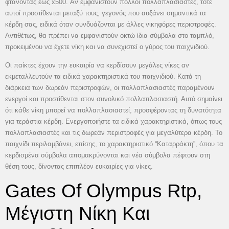
φτάνοντας έως x500. Αν εμφανιστούν πολλοί πολλαπλασιαστές, τότε
αυτοί προστίθενται μεταξύ τους, γεγονός που αυξάνει σημαντικά τα
κέρδη σας, ειδικά όταν συνδυάζονται με άλλες νικηφόρες περιστροφές.
Αντιθέτως, θα πρέπει να εμφανιστούν οκτώ ίδια σύμβολα στο ταμπλό,
προκειμένου να έχετε νίκη και να συνεχιστεί ο γύρος του παιχνιδιού.
Οι παίκτες έχουν την ευκαιρία να κερδίσουν μεγάλες νίκες αν
εκμεταλλευτούν τα ειδικά χαρακτηριστικά του παιχνιδιού. Κατά τη
διάρκεια των δωρεάν περιστροφών, οι πολλαπλασιαστές παραμένουν
ενεργοί και προστίθενται στον συνολικό πολλαπλασιαστή. Αυτό σημαίνει
ότι κάθε νίκη μπορεί να πολλαπλασιαστεί, προσφέροντας τη δυνατότητα
για τεράστια κέρδη. Ενεργοποιήστε τα ειδικά χαρακτηριστικά, όπως τους
πολλαπλασιαστές και τις δωρεάν περιστροφές για μεγαλύτερα κέρδη. Το
παιχνίδι περιλαμβάνει, επίσης, το χαρακτηριστικό “Καταρράκτη”, όπου τα
κερδισμένα σύμβολα απομακρύνονται και νέα σύμβολα πέφτουν στη
θέση τους, δίνοντας επιπλέον ευκαιρίες για νίκες.
Gates Of Olympus Rtp,
Μέγιστη Νίκη Και