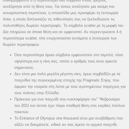
ευθυγραμμίσετε 8 ή περισσότερα ίδια σύμβολα στους τροχούς,
ανεξάρτητα από τη θέση τους. Για όσους αναζητούν μια ακόμη πιο
συναρπαστική περιπέτεια, η ιστοσελίδα μας προσφέρει τη λειτουργία
Ante, η οποία διπλασιάζει τις πιθανότητές σας να ξεκλειδώσετε τις
πολυπόθητες δωρεάν περιστροφές. Το σύμβολο scatter με τη μορφή του
Δία πληρώνει σε όποια θέση και αν εμφανιστεί. Αν συγκεντρώσετε 4 ή
περισσότερα scatter, τότε ενεργοποιείται αυτόματα η λειτουργία των
δωρεάν περιστροφών.
Όσο περισσότερα όμοια σύμβολα εμφανιστούν στο ταμπλό, τόσο
υψηλότερη και η νίκη σας, οπότε ο αριθμός τους είναι αρκετά
σημαντικός.
Δεν είναι μια πολύ μεγάλη μέγιστη νίκη, όμως συμβαδίζει με τα
παιχνίδια της συγκεκριμένης εποχής της Pragmatic Enjoy, που
έφεραν την εταιρεία στη λίστα με τους αγαπημένους παρόχους για
τους παίκτες στην Ελλάδα.
Πρόκειται για ένα παιχνίδι που κυκλοφόρησε τον” “Φεβρουάριο
του 2021 και έκτοτε έχει πάρει σταθερή θέση στις καρδιές πολλών
παικτών.
Το Entrance of Olympus one thousand είναι μια αναβάθμιση που
αξίζει να δοκιμάσετε, ειδικά αν σας άρεσε το αρχικό παιχνίδι.