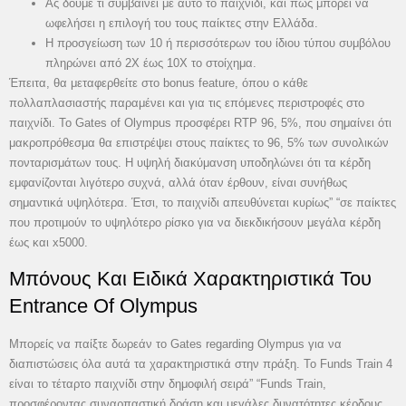
Ας δούμε τι συμβαίνει με αυτό το παιχνίδι, και πως μπορεί να
ωφελήσει η επιλογή του τους παίκτες στην Ελλάδα.
Η προσγείωση των 10 ή περισσότερων του ίδιου τύπου συμβόλου
πληρώνει από 2Χ έως 10Χ το στοίχημα.
Έπειτα, θα μεταφερθείτε στο bonus feature, όπου ο κάθε
πολλαπλασιαστής παραμένει και για τις επόμενες περιστροφές στο
παιχνίδι. Το Gates of Olympus προσφέρει RTP 96, 5%, που σημαίνει ότι
μακροπρόθεσμα θα επιστρέψει στους παίκτες το 96, 5% των συνολικών
πονταρισμάτων τους. Η υψηλή διακύμανση υποδηλώνει ότι τα κέρδη
εμφανίζονται λιγότερο συχνά, αλλά όταν έρθουν, είναι συνήθως
σημαντικά υψηλότερα. Έτσι, το παιχνίδι απευθύνεται κυρίως” “σε παίκτες
που προτιμούν το υψηλότερο ρίσκο για να διεκδικήσουν μεγάλα κέρδη
έως και x5000.
Μπόνους Και Ειδικά Χαρακτηριστικά Του
Entrance Of Olympus
Μπορείς να παίξτε δωρεάν το Gates regarding Olympus για να
διαπιστώσεις όλα αυτά τα χαρακτηριστικά στην πράξη. Το Funds Train 4
είναι το τέταρτο παιχνίδι στην δημοφιλή σειρά” “Funds Train,
προσφέροντας συναρπαστική δράση και μεγάλες δυνατότητες κέρδους.