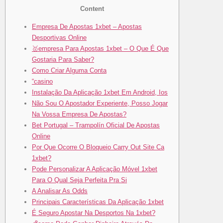
Content
Empresa De Apostas 1xbet – Apostas
Desportivas Online
🥇empresa Para Apostas 1xbet – O Que É Que
Gostaria Para Saber?
Como Criar Alguma Conta
“casino
Instalação Da Aplicação 1xbet Em Android, Ios
Não Sou O Apostador Experiente, Posso Jogar
Na Vossa Empresa De Apostas?
Bet Portugal – Trampolín Oficial De Apostas
Online
Por Que Ocorre O Bloqueio Carry Out Site Ca
1xbet?
Pode Personalizar A Aplicação Móvel 1хbet
Para O Qual Seja Perfeita Pra Si
A Analisar As Odds
Principais Características Da Aplicação 1xbet
É Seguro Apostar Na Desportos Na 1xbet?