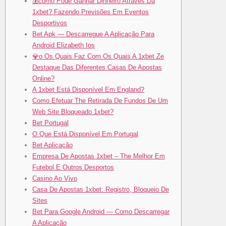
💰como Pode Ganhar Dinheiro Através Da
1xbet? Fazendo Previsões Em Eventos
Desportivos
Bet Apk — Descarregue A Aplicação Para
Android Elizabeth Ios
💎o Os Quais Faz Com Os Quais A 1xbet Ze
Destaque Das Diferentes Casas De Apostas
Online?
A 1xbet Está Disponível Em England?
Como Efetuar The Retirada De Fundos De Um
Web Site Bloqueado 1xbet?
Bet Portugal
O Que Está Disponível Em Portugal
Bet Aplicação
Empresa De Apostas 1xbet – The Melhor Em
Futebol E Outros Desportos
Casino Ao Vivo
Casa De Apostas 1xbet: Registro, Bloqueio De
Sites
Bet Para Google Android — Como Descarregar
A Aplicação