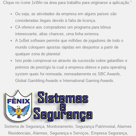
Clique no ícone 1xWin na área para trabalho para originarse a aplicação.”
Ou seja, as atividades da empresa em alguns países são
consideradas ilegais devido à falta de licença.
CA oferece aos compradores um programa para bônus
interessante, altas chances, uma linha extensa.
A 1xBet software permite que milhões de jogadores de todo o
mundo coloquem apostas rápidas em desportos a partir de
qualquer zona do planeta!
Isto pode comprovar-se através da sucessão sobre galardões e
prémios de prestígio la cual a empresa obteve e para operating
system quais foi nomeada, nomeadamente os SBC Awards,
Global Gambling Awards e International Gaming Awards.
Sistema de Segurança, Monitoramento, Segurança Patrimonial, Alarmes
Residenciais, Alarmes, Segurança e Serviços, Empresa Segurança,