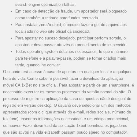
search engine optimization falhas.
Em caso de detecção de fraude, um apostador será bloqueado
como também a retirada para fundos recusada.
Para instalar zero Android, é preciso fazer o get do arquivo apk
localizado no web site oficial da sociedad.
Para apostar no suceso desejado, participar perform sorteio, o
apostador deve passar através do procedimento de inspección.
Todos operating-system detalhes necessários, lo que o número
para telefone e a palavra-passe, podem se tornar criados mais
tarde, quando lhe convier.
O usuário terá acesso à casa de apostas em qualquer local e a qualquer
hora do vida. Como sabe, é possível fazer u download da aplicação
móvel CA 1xBet no site oficial. Para apostar a partir de um smartphone, é
necessário executar os mesmos processos da versão normal do site. O
processo de registro na aplicação da casa de apostas não é desigual do
registro em versão desktop. O usuário deve selecionar um dos métodos
apresentados (com o clique através do e-mail, redes sociais, número de
telefone), inserir as informações necessárias e um código promocional,
se houver. Fazer down load da aplicação 1xbet beneficia os jogadores
que são ativos na vida elizabeth passam pouco speed no computador.