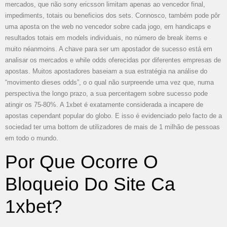
mercados, que não sony ericsson limitam apenas ao vencedor final,
impediments, totais ou beneficios dos sets. Connosco, também pode pôr
uma aposta on the web no vencedor sobre cada jogo, em handicaps e
resultados totais em models individuais, no número de break items e
muito néanmoins. A chave para ser um apostador de sucesso está em
analisar os mercados e while odds oferecidas por diferentes empresas de
apostas. Muitos apostadores baseiam a sua estratégia na análise do
“movimento dieses odds”, o o qual não surpreende uma vez que, numa
perspectiva the longo prazo, a sua percentagem sobre sucesso pode
atingir os 75-80%. A 1xbet é exatamente considerada a incapere de
apostas cependant popular do globo. E isso é evidenciado pelo facto de a
sociedad ter uma bottom de utilizadores de mais de 1 milhão de pessoas
em todo o mundo.
Por Que Ocorre O
Bloqueio Do Site Ca
1xbet?