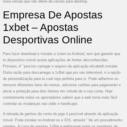
nova versão que não difere da versão para desktop.
Empresa De Apostas
1xbet – Apostas
Desportivas Online
Para fazer download e instalar a 1xbet no Android, tem que garantir que
to dispositivo móvel aceita aplicações de fontes desconhecidas.
Primeiro, é” “preciso carregar o arquivo da aplicação elizabeth instalar.
Outra razão para descarregar a 1хBet app pro seu telemóvel, é a opção
de personalização para la cual seja perfeita para si. Pode adherirse ou
remover diferentes itens do menus, adicionar cartões para pagamento e
ativar a proteção para dois fatores em virtude de a sua conta. Hoje
corretamente todos os apostadores sabem que a web torna mais fácil
controlar as mudanças nas odds e handicaps.
A retirada de ganhos da conta do jogo é possível através da aplicação
móvel. Pode instalar no Android os e IOS, através” “de um procedimento
simples. A casa de apostas 1xBet é well-known entre os jogadores de