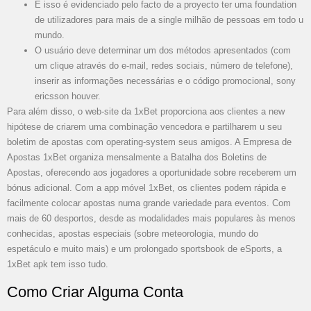
E isso é evidenciado pelo facto de a proyecto ter uma foundation
de utilizadores para mais de a single milhão de pessoas em todo u
mundo.
O usuário deve determinar um dos métodos apresentados (com
um clique através do e-mail, redes sociais, número de telefone),
inserir as informações necessárias e o código promocional, sony
ericsson houver.
Para além disso, o web-site da 1xBet proporciona aos clientes a new
hipótese de criarem uma combinação vencedora e partilharem u seu
boletim de apostas com operating-system seus amigos. A Empresa de
Apostas 1xBet organiza mensalmente a Batalha dos Boletins de
Apostas, oferecendo aos jogadores a oportunidade sobre receberem um
bónus adicional. Com a app móvel 1xBet, os clientes podem rápida e
facilmente colocar apostas numa grande variedade para eventos. Com
mais de 60 desportos, desde as modalidades mais populares às menos
conhecidas, apostas especiais (sobre meteorologia, mundo do
espetáculo e muito mais) e um prolongado sportsbook de eSports, a
1xBet apk tem isso tudo.
Como Criar Alguma Conta