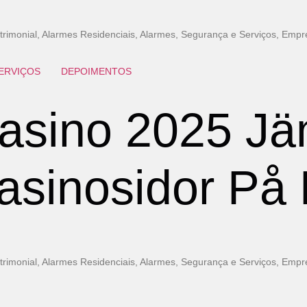
imonial, Alarmes Residenciais, Alarmes, Segurança e Serviços, Empr
ERVIÇOS
DEPOIMENTOS
asino 2025 Jä
sinosidor På 
imonial, Alarmes Residenciais, Alarmes, Segurança e Serviços, Empr