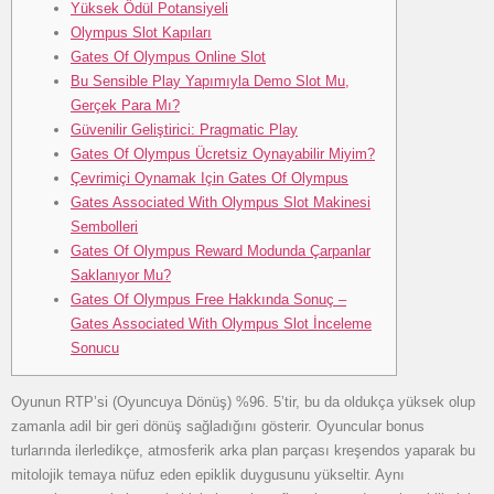
Yüksek Ödül Potansiyeli
Olympus Slot Kapıları
Gates Of Olympus Online Slot
Bu Sensible Play Yapımıyla Demo Slot Mu,
Gerçek Para Mı?
Güvenilir Geliştirici: Pragmatic Play
Gates Of Olympus Ücretsiz Oynayabilir Miyim?
Çevrimiçi Oynamak Için Gates Of Olympus
Gates Associated With Olympus Slot Makinesi
Sembolleri
Gates Of Olympus Reward Modunda Çarpanlar
Saklanıyor Mu?
Gates Of Olympus Free Hakkında Sonuç –
Gates Associated With Olympus Slot İnceleme
Sonucu
Oyunun RTP’si (Oyuncuya Dönüş) %96. 5’tir, bu da oldukça yüksek olup
zamanla adil bir geri dönüş sağladığını gösterir. Oyuncular bonus
turlarında ilerledikçe, atmosferik arka plan parçası kreşendos yaparak bu
mitolojik temaya nüfuz eden epiklik duygusunu yükseltir. Aynı