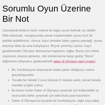
Sorumlu Oyun Üzerine
Bir Not
Casinolarda binlerce farklı makine ile doğru oyunu bulmak zor olabilir.
Web sitemizde, navigasyonda zaman kaybetmeden oyunu hızlı bir
şekilde bulabilirsiniz. Ayrıca, kayıt olmadan bahis yapma yeteneği, oyuna
erişmeyi daha de uma kolaylaştırır. Birçok çevrimiçi casino, kayıt
gerektirmeden Olympus demosunun kapılarını sağlar. Bunun için online
casinonun sitesine girmeniz, slot önizlemesine fareyi getirip “Demo”
düğmesine tıklamanız gerekmektedir
gates of olympus nasıl oynanır
.
Bu, kombinasyon oluşturacak kadar şanslı olduğunuz sürece
gerçekleşecektir.
Yuvada her birinde 5 yuva bulunan 6 makara vardır, ancak burada
standart çizgiler yoktur.
Bu bonus fonlar Gates of Olympus oynamak için kullanılabilir ve
oyunculara bahis oynamak için daha fazla para kazandırır.
Gates of Olympus’ta kazanan bir kombinasyon, eight veya daha