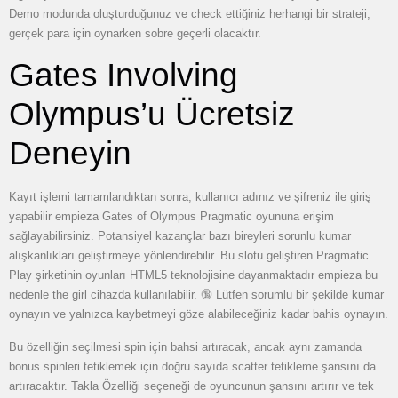
Demo modunda oluşturduğunuz ve check ettiğiniz herhangi bir strateji,
gerçek para için oynarken sobre geçerli olacaktır.
Gates Involving
Olympus’u Ücretsiz
Deneyin
Kayıt işlemi tamamlandıktan sonra, kullanıcı adınız ve şifreniz ile giriş
yapabilir empieza Gates of Olympus Pragmatic oyununa erişim
sağlayabilirsiniz. Potansiyel kazançlar bazı bireyleri sorunlu kumar
alışkanlıkları geliştirmeye yönlendirebilir. Bu slotu geliştiren Pragmatic
Play şirketinin oyunları HTML5 teknolojisine dayanmaktadır empieza bu
nedenle the girl cihazda kullanılabilir. 🔞 Lütfen sorumlu bir şekilde kumar
oynayın ve yalnızca kaybetmeyi göze alabileceğiniz kadar bahis oynayın.
Bu özelliğin seçilmesi spin için bahsi artıracak, ancak aynı zamanda
bonus spinleri tetiklemek için doğru sayıda scatter tetikleme şansını da
artıracaktır. Takla Özelliği seçeneği de oyuncunun şansını artırır ve tek