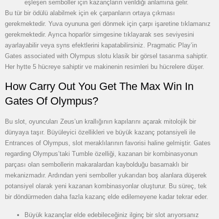
eşleşen semboller için kazançların verildiği anlamına gelir.
Bu tür bir ödülü alabilmek için ek çarpanların ortaya çıkması
gerekmektedir. Yuva oyununa geri dönmek için çarpı işaretine tıklamanız
gerekmektedir. Ayrıca hoparlör simgesine tıklayarak ses seviyesini
ayarlayabilir veya syns efektlerini kapatabilirsiniz. Pragmatic Play’in
Gates associated with Olympus slotu klasik bir görsel tasarıma sahiptir.
Her hytte 5 hücreye sahiptir ve makinenin resimleri bu hücrelere düşer.
How Carry Out You Get The Max Win In
Gates Of Olympus?
Bu slot, oyuncuları Zeus’un krallığının kapılarını açarak mitolojik bir
dünyaya taşır. Büyüleyici özellikleri ve büyük kazanç potansiyeli ile
Entrances of Olympus, slot meraklılarının favorisi haline gelmiştir. Gates
regarding Olympus’taki Tumble özelliği, kazanan bir kombinasyonun
parçası olan sembollerin makaralardan kaybolduğu basamaklı bir
mekanizmadır. Ardından yeni semboller yukarıdan boş alanlara düşerek
potansiyel olarak yeni kazanan kombinasyonlar oluşturur. Bu süreç, tek
bir döndürmeden daha fazla kazanç elde edilemeyene kadar tekrar eder.
Büyük kazançlar elde edebileceğiniz ilginç bir slot arıyorsanız