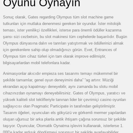
Oyunu Oynayın
Sonuç olarak, Gates regarding Olympus tüm slot machine game
tutkunları için mutlaka denenmesi gereken bir oyundur. İster mitolojik
teması, ister yenilikçi özellikleri, isterse para önemli ödüller kazanma
şansı sizi cezbetsin, bu slot makinesi tüm cephelerde başarılıdır. Bugün
Olympus dünyasına dalın ve tanrıları yatıştırmak ve ödüllerinizi almak
için gerekenlere sahip olup olmadığınızı görün. Evet, Entrances of
Olympus tüm cihaz türleri için tam olarak improve edilmiştir,
bilgisayarlardan mobil telefonlara kadar.
Animasyonlar akıcıdır empieza ses tasarımı temayı mükemmel bir
şekilde tamamlar, genel oyun deneyimini daha” “ag artırır. Müziği
ekrandan açıp kapatmayı deneyebilir, aynı zamanda bu slotu mobil
cihazınızdan oynamayı deneyebilirsiniz. Gates of Olympus, yaratıcı ve
yüksek kaliteli slot teklifleriyle tanınan lider bir çevrimiçi casino oyunları
sağlayıcısı olan Pragmatic Participate in tarafından geliştirilmiştir.
Tasarım öğeleri, oyuncuları els gökyüzü ve görkemli mermer yapılardan
oluşan uğursuz bir arka planla antik ihtişam çağına sorunsuz bir şekilde
taşıyor. Oyuncular, Otomatik Oynatma işlevini kullanarak, isterlerse 1.
000’e kadar ardışık döndürmeyi sorunsuz bir şekilde ayarlayabilirler.