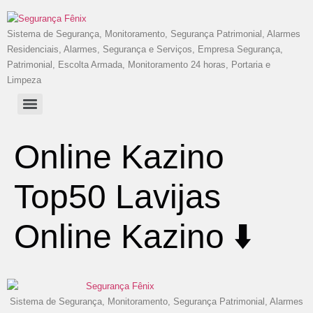
Sistema de Segurança, Monitoramento, Segurança Patrimonial, Alarmes
Residenciais, Alarmes, Segurança e Serviços, Empresa Segurança,
Patrimonial, Escolta Armada, Monitoramento 24 horas, Portaria e
Limpeza
Online Kazino
Top50 Lavijas
Online Kazino ⬇️
Sistema de Segurança, Monitoramento, Segurança Patrimonial, Alarmes