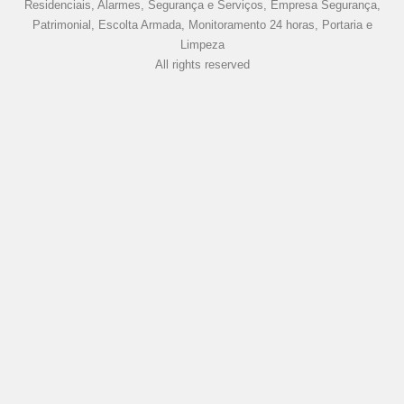
Residenciais, Alarmes, Segurança e Serviços, Empresa Segurança,
Patrimonial, Escolta Armada, Monitoramento 24 horas, Portaria e
Limpeza
All rights reserved