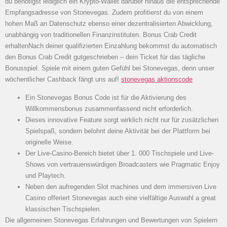
du benötigst lediglich ein Krypto-Wallet darüber hinaus die entsprechende
Empfangsadresse von Stonevegas. Zudem profitierst du von einem
hohen Maß an Datenschutz ebenso einer dezentralisierten Abwicklung,
unabhängig von traditionellen Finanzinstituten. Bonus Crab Credit
erhaltenNach deiner qualifizierten Einzahlung bekommst du automatisch
den Bonus Crab Credit gutgeschrieben – dein Ticket für das tägliche
Bonusspiel. Spiele mit einem guten Gefühl bei Stonevegas, denn unser
wöchentlicher Cashback fängt uns auf!
stonevegas aktionscode
Ein Stonevegas Bonus Code ist für die Aktivierung des
Willkommensbonus zusammenfassend nicht erforderlich.
Dieses innovative Feature sorgt wirklich nicht nur für zusätzlichen
Spielspaß, sondern belohnt deine Aktivität bei der Plattform bei
originelle Weise.
Der Live-Casino-Bereich bietet über 1. 000 Tischspiele und Live-
Shows von vertrauenswürdigen Broadcasters wie Pragmatic Enjoy
und Playtech.
Neben den aufregenden Slot machines und dem immersiven Live
Casino offeriert Stonevegas auch eine vielfältige Auswahl a great
klassischen Tischspielen.
Die allgemeinen Stonevegas Erfahrungen und Bewertungen von Spielern