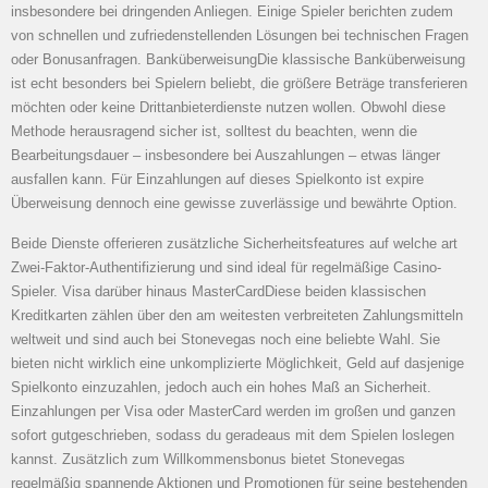
insbesondere bei dringenden Anliegen. Einige Spieler berichten zudem
von schnellen und zufriedenstellenden Lösungen bei technischen Fragen
oder Bonusanfragen. BanküberweisungDie klassische Banküberweisung
ist echt besonders bei Spielern beliebt, die größere Beträge transferieren
möchten oder keine Drittanbieterdienste nutzen wollen. Obwohl diese
Methode herausragend sicher ist, solltest du beachten, wenn die
Bearbeitungsdauer – insbesondere bei Auszahlungen – etwas länger
ausfallen kann. Für Einzahlungen auf dieses Spielkonto ist expire
Überweisung dennoch eine gewisse zuverlässige und bewährte Option.
Beide Dienste offerieren zusätzliche Sicherheitsfeatures auf welche art
Zwei-Faktor-Authentifizierung und sind ideal für regelmäßige Casino-
Spieler. Visa darüber hinaus MasterCardDiese beiden klassischen
Kreditkarten zählen über den am weitesten verbreiteten Zahlungsmitteln
weltweit und sind auch bei Stonevegas noch eine beliebte Wahl. Sie
bieten nicht wirklich eine unkomplizierte Möglichkeit, Geld auf dasjenige
Spielkonto einzuzahlen, jedoch auch ein hohes Maß an Sicherheit.
Einzahlungen per Visa oder MasterCard werden im großen und ganzen
sofort gutgeschrieben, sodass du geradeaus mit dem Spielen loslegen
kannst. Zusätzlich zum Willkommensbonus bietet Stonevegas
regelmäßig spannende Aktionen und Promotionen für seine bestehenden