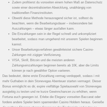
Zudem profitierst du vonseiten einem hohen Maß an Datenschutz
sowie einer dezentralisierten Abwicklung, unabhängig von
traditionellen Finanzinstituten.
Obwohl diese Methode herausragend sicher ist, solltest du
beachten, wenn die Bearbeitungsdauer – insbesondere bei
Auszahlungen – etwas länger ausfallen kann.
Die Einzahlungen sein in der Regel schnell und unkompliziert
bearbeitet, sodass man umgehend mit unserem Spielen beginnen
kannst.
Unser Bearbeitungsverfahren gewährleistet sichere Casino-
Zahlungen mit zügiger Verifizierung.
VISA, Skrill, Bitcoin und die meisten anderen
Zahlungseinzahlungen beginnen bereits ab 10€, aber die Limits
können je nach gewählter Option variieren.
Das bedeutet, deine erste Einzahlung vermag verdoppelt, sodass i mit
mehr Guthaben in dein Stonevegas Abenteuer starten vermagst. Dieser
Bonus ermöglicht es dir, expire vielfältige Spielauswahl von Stonevegas
ausgiebig zu testen und ne kurze Gewinnchancen zu erhöhen, wenn
Fortuna euch gewogen ist. Erlebe die Eleganz vonseiten Baccarat oder
fordere andere Spieler beim spannenden Casino Holdem heraus. Genieße