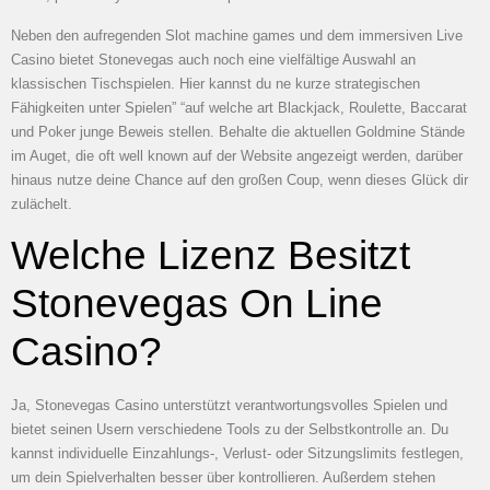
Neben den aufregenden Slot machine games und dem immersiven Live
Casino bietet Stonevegas auch noch eine vielfältige Auswahl an
klassischen Tischspielen. Hier kannst du ne kurze strategischen
Fähigkeiten unter Spielen” “auf welche art Blackjack, Roulette, Baccarat
und Poker junge Beweis stellen. Behalte die aktuellen Goldmine Stände
im Auget, die oft well known auf der Website angezeigt werden, darüber
hinaus nutze deine Chance auf den großen Coup, wenn dieses Glück dir
zulächelt.
Welche Lizenz Besitzt
Stonevegas On Line
Casino?
Ja, Stonevegas Casino unterstützt verantwortungsvolles Spielen und
bietet seinen Usern verschiedene Tools zu der Selbstkontrolle an. Du
kannst individuelle Einzahlungs-, Verlust- oder Sitzungslimits festlegen,
um dein Spielverhalten besser über kontrollieren. Außerdem stehen