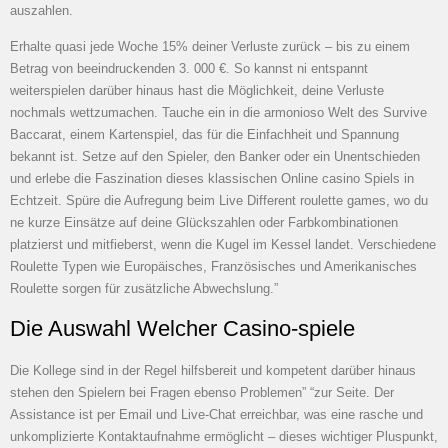
auszahlen.
Erhalte quasi jede Woche 15% deiner Verluste zurück – bis zu einem
Betrag von beeindruckenden 3. 000 €. So kannst ni entspannt
weiterspielen darüber hinaus hast die Möglichkeit, deine Verluste
nochmals wettzumachen. Tauche ein in die armonioso Welt des Survive
Baccarat, einem Kartenspiel, das für die Einfachheit und Spannung
bekannt ist. Setze auf den Spieler, den Banker oder ein Unentschieden
und erlebe die Faszination dieses klassischen Online casino Spiels in
Echtzeit. Spüre die Aufregung beim Live Different roulette games, wo du
ne kurze Einsätze auf deine Glückszahlen oder Farbkombinationen
platzierst und mitfieberst, wenn die Kugel im Kessel landet. Verschiedene
Roulette Typen wie Europäisches, Französisches und Amerikanisches
Roulette sorgen für zusätzliche Abwechslung.”
Die Auswahl Welcher Casino-spiele
Die Kollege sind in der Regel hilfsbereit und kompetent darüber hinaus
stehen den Spielern bei Fragen ebenso Problemen” “zur Seite. Der
Assistance ist per Email und Live-Chat erreichbar, was eine rasche und
unkomplizierte Kontaktaufnahme ermöglicht – dieses wichtiger Pluspunkt,