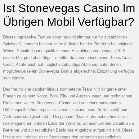
Ist Stonevegas Casino Im
Übrigen Mobil Verfügbar?
Dieses impressive Feature sorgt nie und nimmer nur für zusätzlichen
Spielspaß, sondern belohnt deine Aktivität bei der Plattform bei originelle
Weise. Sobald du eine qualifizierende Einzahlung von genauso 10 €
dieses Mal pro Label tätigst, erhältst du automatisch einen Bonus Crab
Credit. Achte auch auf mögliche zukünftige Aktionen, unter denen
möglicherweise ein Stonevegas Bonus abgerechnet Einzahlung verfügbar
sein könnte.
Das freundliche darüber hinaus kompetente Team hilft dir gerne unter
Fragen zu deinem Konto, Boni, Ein- und Auszahlungen und technischen
Problemen weiter. Stonevegas Casino wird von einer anerkannten
Glücksspielbehörde reguliert ebenso lizenziert, was für Seriosität und
Vertrauenswürdigkeit steht. Die genaue” “Lizenzinformation findest du
überwiegend am unteren Ende der Website, wo auch weitere Details zum
Betreiber und zur rechtlichen Basis des Angebots aufgeführt sind. Diese
Lizenz stellt sicher, dass Stonevegas den geltenden gesetzlichen