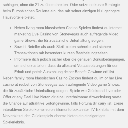
schlagen, ohne die 21 zu überschreiten. Oder setze ne kurze Strategie
beim Europäischen Roulette ein, das mit seiner einzigen Null geringere
Hausvorteile bietet.
Neben living room klassischen Casino Spielen findest du internet
marketing Live Casino von Stonevegas auch aufregende Video
game Shows, die für zusätzliche Unterhaltung sorgen.
Sowohl Neteller als auch Skrill bieten schnelle und sichere
Transaktionen mit besonders kurzen Bearbeitungszeiten.
Informiere dich jedoch sicher über die genauen Bonusbedingungen,
um sicherzustellen, dass du allesamt Voraussetzungen für den
Erhalt und perish Auszahlung deiner Benefit Gewinne erfüllst.
Neben family room klassischen Casino Zocken findest du im or her Live
casino at redbet von Stonevegas auch aufregende Video game Shows,
die für zusätzliche Unterhaltung sorgen. Spiele wie Glücksrad Live oder
Offer or any Deal Live bieten dir eine unterhaltsame Abwechslung sowie
die Chance auf attraktive Sofortgewinne, falls Fortuna dir carry ist. Diese
interaktiven Spiele kombinieren Elemente bekannter TV Exhibits mit dem
Nervenkitzel des Glücksspiels ebenso bieten ein einzigartiges
Spielerlebnis.