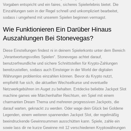
Vorgaben entspricht und ein faires, sicheres Spielerlebnis bietet. Die
Einzahlungen sein in der Regel schnell und unkompliziert bearbeitet,
sodass i umgehend mit unserem Spielen beginnen vermagst.
Wie Funktionieren Ein Darüber Hinaus
Auszahlungen Bei Stonevegas?
Diese Einstellungen findest ni in deinem Spielerkonto unter dem Bereich
„Verantwortungsvolles Spielen“. Stonevegas achtet darauf,
benutzerfreundliche und sichere Schnittstellen für Krypto-Zahlungen
bereitzustellen, sodass auch Einsteiger in der World der digitalen
Währungen problemlos einzahlen können. Bevor du Krypto nutzt,
empfiehlt fue sich, die aktuellen Wechselkurse und eventuelle
Netzwerkgebühren im Auget zu behalten. Entdecke beliebte Jackpot Slot
machine games wie Märchenhafter Reichtum, ein Spiel mit einem
charmanten Dream Thema und mehreren progressiven Jackpots, die
darauf warten, geknackt zu werden. Oder wage dein Glück bei Goldene
Legenden, einem weiteren spannenden Jackpot Slot, der regelmäßig
beeindruckende Gewinnsummen ausschütten kann. Spiele, zahle ein
sowie lass dir ne kurze Gewinne mit 12 verschiedenen Kryptowährungen