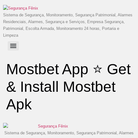
Sistema de Segurança, Monitoramento, Segurança Patrimonial, Alarmes
Residenciais, Alarmes, Segurança e Serviços, Empresa Segurança,
Patrimonial, Escolta Armada, Monitoramento 24 horas, Portaria e
Limpeza
Mostbet App ⭐️ Get
& Install Mostbet
Apk ️
Sistema de Segurança, Monitoramento, Segurança Patrimonial, Alarmes