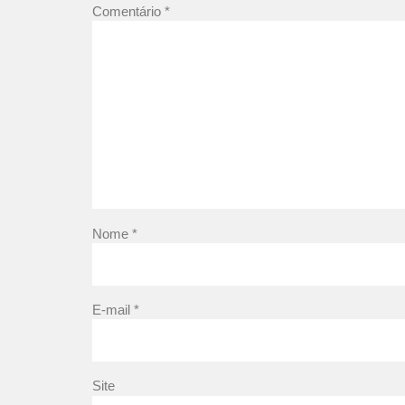
Comentário
*
Nome
*
E-mail
*
Site