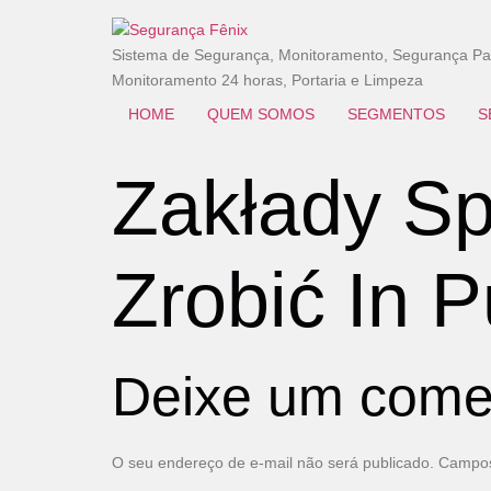
Sistema de Segurança, Monitoramento, Segurança Patr
Monitoramento 24 horas, Portaria e Limpeza
HOME
QUEM SOMOS
SEGMENTOS
S
Zakłady Sp
Zrobić In 
Deixe um come
O seu endereço de e-mail não será publicado.
Campos