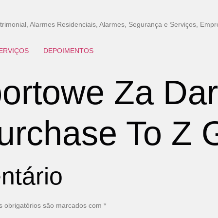
imonial, Alarmes Residenciais, Alarmes, Segurança e Serviços, Empr
ERVIÇOS
DEPOIMENTOS
ortowe Za Da
Purchase To Z
ntário
 obrigatórios são marcados com
*