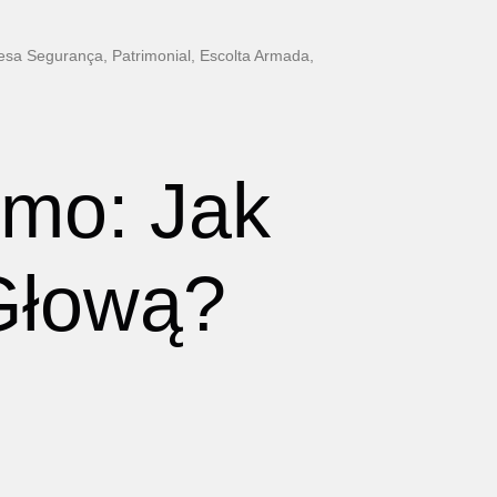
esa Segurança, Patrimonial, Escolta Armada,
rmo: Jak
 Głową?