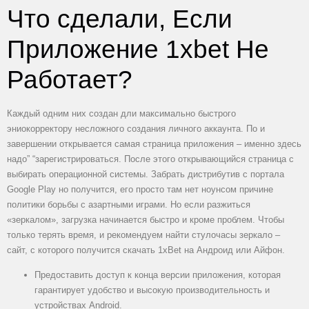
Что сделали, Если
Приложение 1xbet Не
Работает?
Каждый одним них создан дли максимально быстрого
эниокорректору несложного создания личного аккаунта. По и
завершении открывается самая страница приложения – именно здесь
надо” “зарегистрироваться. После этого открывающийся страница с
выбирать операционной системы. Забрать дистрибутив с портала
Google Play но получится, его просто там нет ноунсом причине
политики борьбы с азартными играми. Но если разжиться
«зеркалом», загрузка начинается быстро и кроме проблем. Чтобы
только терять время, и рекомендуем найти стулочасы зеркало –
сайт, с которого получится скачать 1xBet на Андроид или Айфон.
Предоставить доступ к конца версии приложения, которая
гарантирует удобство и высокую производительность и
устройствах Android.