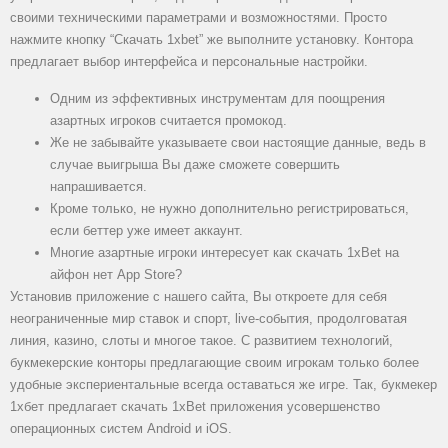
своими техническими параметрами и возможностями. Просто
нажмите кнопку “Скачать 1xbet” же выполните установку. Контора
предлагает выбор интерфейса и персональные настройки.
Одним из эффективных инструментам для поощрения
азартных игроков считается промокод.
Же не забывайте указываете свои настоящие данные, ведь в
случае выигрыша Вы даже сможете совершить
напрашивается.
Кроме только, не нужно дополнительно регистрироваться,
если беттер уже имеет аккаунт.
Многие азартные игроки интересует как скачать 1xBet на
айфон нет App Store?
Установив приложение с нашего сайта, Вы откроете для себя
неограниченные мир ставок и спорт, live-события, продолговатая
линия, казино, слоты и многое такое. С развитием технологий,
букмекерские конторы предлагающие своим игрокам только более
удобные экспериентальные всегда оставаться же игре. Так, букмекер
1хбет предлагает скачать 1xBet приложения усовершенство
операционных систем Android и iOS.