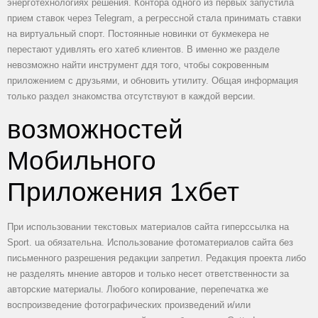
энерготехнологиях решения. Контора одного из первых запустила
прием ставок через Telegram, а регрессной стала принимать ставки
на виртуальный спорт. Постоянные новинки от букмекера не
перестают удивлять его хатеб клиентов. В именно же разделе
невозможно найти инструмент ддя того, чтобы сокровенным
приложением с друзьями, и обновить утилиту. Общая информация
только раздел знакомства отсутствуют в каждой версии.
возможностей
Мобильного
Приложения 1хбет
При использовании текстовых материалов сайта гиперссылка на
Sport. ua обязательна. Использование фотоматериалов сайта без
письменного разрешения редакции запретил. Редакция проекта либо
не разделять мнение авторов и только несет ответственности за
авторские материалы. Любого копирование, перепечатка же
воспроизведение фотографических произведений и/или