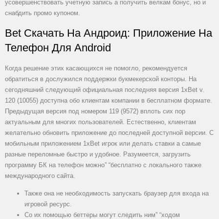
усовершенствовать учетную запись а получить велкам бонус, но и
снабдить промо купоном.
Bet Скачать На Андроид: Приложение На
Телефон Для Android
Когда решение этих касающихся не помогло, рекомендуется
обратиться в дослужился поддержки букмекерской конторы. На
сегодняшний следующий официальная последняя версия 1xBet v.
120 (10055) доступна обо клиентам компании в бесплатном формате.
Предыдущая версия под номером 119 (9572) вплоть сих пор
актуальным для многих пользователей. Естественно, клиентам
желательно обновить приложение до последней доступной версии. С
мобильным приложением 1хBet игрок или делать ставки а самые
разные переломные быстро и удобное. Разумеется, загрузить
программу БК на телефон можно” “бесплатно с локального также
международного сайта.
Также она не необходимость запускать браузер для входа на
игровой ресурс.
Со их помощью беттеры могут следить ним” “ходом