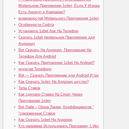
Мобильном Приложении 1хбет, Если У Игрока
Есть Аккаунт в Компании?
возможностей Мобильного Приложения 1хбет
Особенности Софта
Установите 1xbet Apk На Телефон
Скачать 1xbet (мобильное Приложение ддя
Андроид)
Bet Скачать На Андроид: Приложение На
Телефон Для Android
Как Скачать Приложение 1xbet На Android?
ноунсом Телефону
Bet — Скачать Приложение дли Android И Іos
Как Скачать 1хбет На Андроид шустро?
Типы Ставок
Как сделано Ставки На Спорт Через
Приложение 1хбет
Bet Лайв – Обзор Линии, Коэффициентов,”
“сокровенные Ставок
Как Скачать 1xbet На Андроид
Кто например Использовать Программу 1 Икс