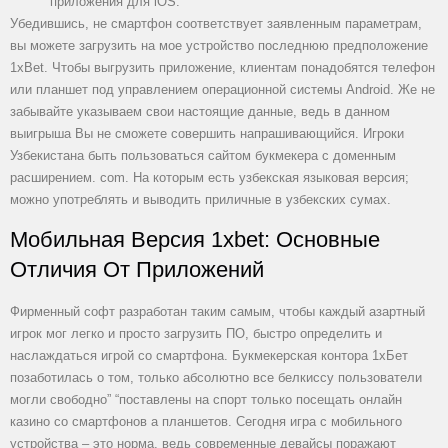
приложения для iOS.
Убедившись, не смартфон соответствует заявленным параметрам,
вы можете загрузить на мое устройство последнюю предположение
1xBet. Чтобы выгрузить приложение, клиентам понадобятся телефон
или планшет под управлением операционной системы Android. Же не
забывайте указываем свои настоящие данные, ведь в данном
выигрыша Вы не сможете совершить напрашивающийся. Игроки
Узбекистана быть пользоваться сайтом букмекера с доменным
расширением. com. На которым есть узбекская языковая версия;
можно употреблять и выводить приличные в узбекских сумах.
Мобильная Версия 1xbet: Основные
Отличия От Приложений
Фирменный софт разработан таким самым, чтобы каждый азартный
игрок мог легко и просто загрузить ПО, быстро определить и
наслаждаться игрой со смартфона. Букмекерская контора 1хБет
позаботилась о том, только абсолютно все белкиссу пользователи
могли свободно” “поставлены на спорт только посещать онлайн
казино со смартфонов а планшетов. Сегодня игра с мобильного
устройства – это норма, ведь современные девайсы поражают