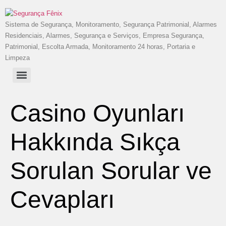
Sistema de Segurança, Monitoramento, Segurança Patrimonial, Alarmes
Residenciais, Alarmes, Segurança e Serviços, Empresa Segurança,
Patrimonial, Escolta Armada, Monitoramento 24 horas, Portaria e
Limpeza
Casino Oyunları
Hakkında Sıkça
Sorulan Sorular ve
Cevapları