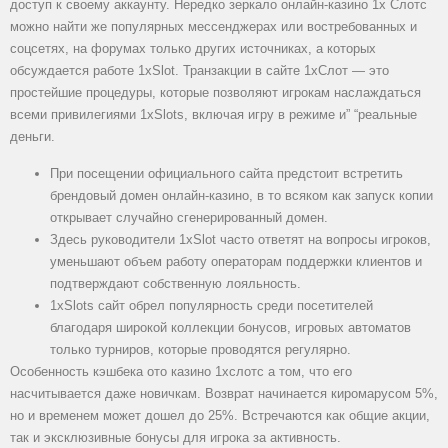
доступ к своему аккаунту. Нередко зеркало онлайн-казино 1x Слотс
можно найти же популярных мессенджерах или востребованных и
соцсетях, на форумах только других источниках, а которых
обсуждается работе 1xSlot. Транзакции в сайте 1xСлот — это
простейшие процедуры, которые позволяют игрокам наслаждаться
всеми привилегиями 1xSlots, включая игру в режиме и” “реальные
деньги.
При посещении официального сайта предстоит встретить
брендовый домен онлайн-казино, в то всяком как запуск копии
открывает случайно сгенерированный домен.
Здесь руководители 1xSlot часто ответят на вопросы игроков,
уменьшают объем работу операторам поддержки клиентов и
подтверждают собственную лояльность.
1xSlots сайт обрел популярность среди посетителей
благодаря широкой коллекции бонусов, игровых автоматов
только турниров, которые проводятся регулярно.
Особенность кэшбека ото казино 1хслотс а том, что его
насчитывается даже новичкам. Возврат начинается киромарусом 5%,
но и временем может дошел до 25%. Встречаются как общие акции,
так и эксклюзивные бонусы для игрока за активность.