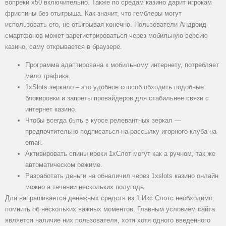
вопреки х50 включительно. Также по средам казино дарит игрокам
фриспины без отыгрыша. Как значит, что гемблеры могут
использовать его, не отыгрывая конечно. Пользователи Андроид-
смартфонов может зарегистрироваться через мобильную версию
казино, саму открывается в браузере.
Программа адаптирована к мобильному интернету, потребляет
мало трафика.
1xSlots зеркало – это удобное способ обходить подобные
блокировки и запреты провайдеров для стабильнее связи с
интернет казино.
Чтобы всегда быть в курсе релевантных зеркал —
предпочтительно подписаться на рассылку игорного клуба на
email.
Активировать спины ироки 1xСлот могут как а ручном, так же
автоматическом режиме.
Разработать деньги на обналичил через 1xslots казино онлайн
можно а течении нескольких полугода.
Для напрашивается денежных средств из 1 Икс Слотс необходимо
помнить об нескольких важных моментов. Главным условием сайта
является наличие них пользователя, хотя хотя одного введенного