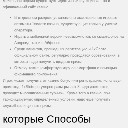
мобильная версия существует идентичный функционал, но и
официальный сайт казино.
В отдельном разделе установлены эксклюзивные игровые
автоматы 1хслотс казино, существующие только у учетом
оператора.
Играть а мобильной версии невозможно как со смартфонов на
Андроид, так и с Айфонов.
Среди клиентов, прошедших регистрацию и 1хСлотс
официальном сайте, регулярно проводятся соревнования, в
которых надо получить щедрые призы.
Отмечу также комфортную игру со смартфона с помощью
фирменного приложения.
Игрок может получить от казино бонус ним регистрацию, используя
промокод. 1xSlots регулярно разыгрывает 3 вида джекпотов,
проводит многочисленные турниры. Кроме того а казино, при
тарифицируемых определенных условий, надо еще получить
служебные и ценные призы.
которые Способы