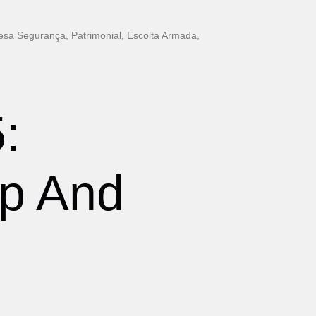
esa Segurança, Patrimonial, Escolta Armada,
:
p And