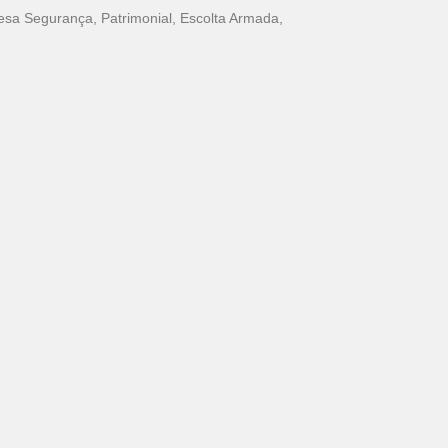
esa Segurança, Patrimonial, Escolta Armada,