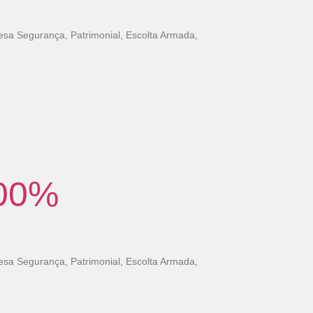
esa Segurança, Patrimonial, Escolta Armada,
100%
esa Segurança, Patrimonial, Escolta Armada,