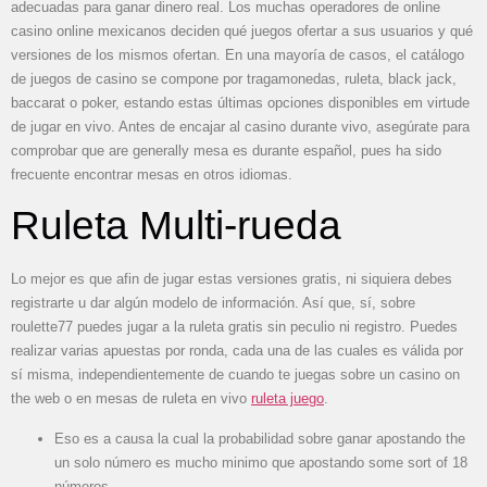
adecuadas para ganar dinero real. Los muchas operadores de online
casino online mexicanos deciden qué juegos ofertar a sus usuarios y qué
versiones de los mismos ofertan. En una mayoría de casos, el catálogo
de juegos de casino se compone por tragamonedas, ruleta, black jack,
baccarat o poker, estando estas últimas opciones disponibles em virtude
de jugar en vivo. Antes de encajar al casino durante vivo, asegúrate para
comprobar que are generally mesa es durante español, pues ha sido
frecuente encontrar mesas en otros idiomas.
Ruleta Multi-rueda
Lo mejor es que afin de jugar estas versiones gratis, ni siquiera debes
registrarte u dar algún modelo de información. Así que, sí, sobre
roulette77 puedes jugar a la ruleta gratis sin peculio ni registro. Puedes
realizar varias apuestas por ronda, cada una de las cuales es válida por
sí misma, independientemente de cuando te juegas sobre un casino on
the web o en mesas de ruleta en vivo
ruleta juego
.
Eso es a causa la cual la probabilidad sobre ganar apostando the
un solo número es mucho minimo que apostando some sort of 18
números.