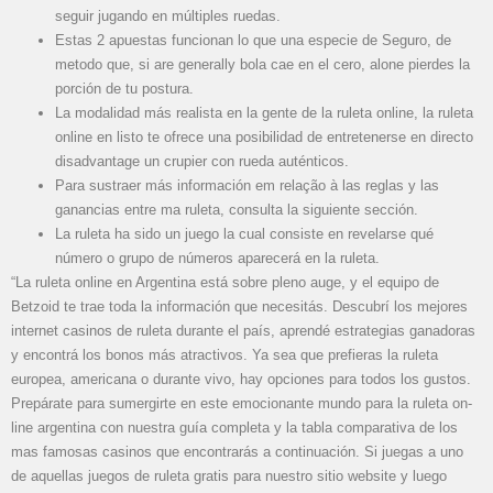
seguir jugando en múltiples ruedas.
Estas 2 apuestas funcionan lo que una especie de Seguro, de
metodo que, si are generally bola cae en el cero, alone pierdes la
porción de tu postura.
La modalidad más realista en la gente de la ruleta online, la ruleta
online en listo te ofrece una posibilidad de entretenerse en directo
disadvantage un crupier con rueda auténticos.
Para sustraer más información em relação à las reglas y las
ganancias entre ma ruleta, consulta la siguiente sección.
La ruleta ha sido un juego la cual consiste en revelarse qué
número o grupo de números aparecerá en la ruleta.
“La ruleta online en Argentina está sobre pleno auge, y el equipo de
Betzoid te trae toda la información que necesitás. Descubrí los mejores
internet casinos de ruleta durante el país, aprendé estrategias ganadoras
y encontrá los bonos más atractivos. Ya sea que prefieras la ruleta
europea, americana o durante vivo, hay opciones para todos los gustos.
Prepárate para sumergirte en este emocionante mundo para la ruleta on-
line argentina con nuestra guía completa y la tabla comparativa de los
mas famosas casinos que encontrarás a continuación. Si juegas a uno
de aquellas juegos de ruleta gratis para nuestro sitio website y luego