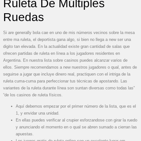
Ruleta De Múltiples
Ruedas
Si are generally bola cae en uno de mis números vecinos sobre la mesa
entre ma ruleta, el deportista gana algo, si bien no llega a new ser una
digito tan elevada. En la actualidad existe gran cantidad de salas que
ofrecen partidas de ruleta en línea a los jugadores residentes en
Argentina. En nuestra lista sobre casinos puedes alcanzar varios de
ellos. Siempre recomendamos a new nuestros jugadores o qual, antes de
seguirse a jugar que incluye dinero real, practiquen con el intriga de la
ruleta cuma-cuma para perfeccionar tus técnicas de apostando. Las
variantes de la ruleta durante línea son suntan diversas como todas las”
“de los casinos de ruleta físicos.
Aquí debemos empezar por el primer número de la lista, que es el
1, y envidar una unidad.
En ellas puedes verificar al crupier esforzandose con girar la ruedo
y anunciando el momento en o qual se abren sumado a cierran las
apuestas.
Los juegos gratis de ruleta online son un excelente lugar em