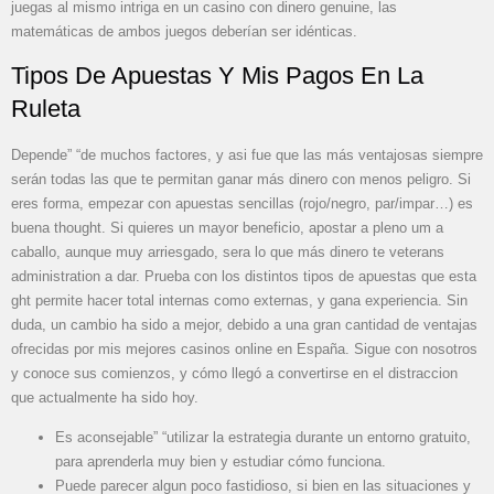
juegas al mismo intriga en un casino con dinero genuine, las
matemáticas de ambos juegos deberían ser idénticas.
Tipos De Apuestas Y Mis Pagos En La
Ruleta
Depende” “de muchos factores, y asi fue que las más ventajosas siempre
serán todas las que te permitan ganar más dinero con menos peligro. Si
eres forma, empezar con apuestas sencillas (rojo/negro, par/impar…) es
buena thought. Si quieres un mayor beneficio, apostar a pleno um a
caballo, aunque muy arriesgado, sera lo que más dinero te veterans
administration a dar. Prueba con los distintos tipos de apuestas que esta
ght permite hacer total internas como externas, y gana experiencia. Sin
duda, un cambio ha sido a mejor, debido a una gran cantidad de ventajas
ofrecidas por mis mejores casinos online en España. Sigue con nosotros
y conoce sus comienzos, y cómo llegó a convertirse en el distraccion
que actualmente ha sido hoy.
Es aconsejable” “utilizar la estrategia durante un entorno gratuito,
para aprenderla muy bien y estudiar cómo funciona.
Puede parecer algun poco fastidioso, si bien en las situaciones y