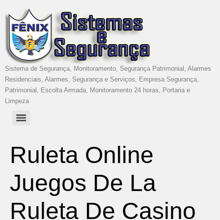
Sistema de Segurança, Monitoramento, Segurança Patrimonial, Alarmes
Residenciais, Alarmes, Segurança e Serviços, Empresa Segurança,
Patrimonial, Escolta Armada, Monitoramento 24 horas, Portaria e
Limpeza
Ruleta Online
Juegos De La
Ruleta De Casino