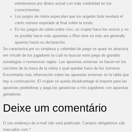
entretenerse por dinero actual con más credulidad en tus
conocimientos.
Los juegos de ruleta especulan que los angeles bola revelará el
cierto número esperado al final sobre la ronda.
En los juegos de ruleta sobre vivo, un crupier hace los avisos y no
es posible hacer más apuestas o Rien eine va más are generally
apuesta hasta su declaración.
Se caracteriza por su simpleza y celeridad de juego os quais es atractiva
em virtude de los jugadores la cual no buscan este juego de grandes
estrategias o numerosas reglas. Las apuestas externas se hacen en los
sectores de la mesa de la ruleta o qual quedan fuera de los números.
Encontrarás más información sobre las apuestas externas en la tabla que
hay a continuación. El crupier se queda disadvantage el importe para las
apuestas perdedoras y paga las ganancias a mis jugadores con apuestas
ganadoras.
Deixe um comentário
O seu endereço de e-mail não será publicado.
Campos obrigatórios são
marcados com
*