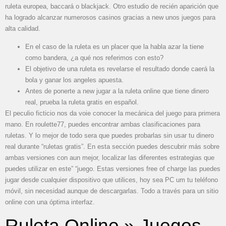
ruleta europea, baccará o blackjack. Otro estudio de recién aparición que
ha logrado alcanzar numerosos casinos gracias a new unos juegos para
alta calidad.
En el caso de la ruleta es un placer que la habla azar la tiene
como bandera, ¿a qué nos referimos con esto?
El objetivo de una ruleta es revelarse el resultado donde caerá la
bola y ganar los angeles apuesta.
Antes de ponerte a new jugar a la ruleta online que tiene dinero
real, prueba la ruleta gratis en español.
El peculio ficticio nos da voie conocer la mecánica del juego para primera
mano. En roulette77, puedes encontrar ambas clasificaciones para
ruletas. Y lo mejor de todo sera que puedes probarlas sin usar tu dinero
real durante “ruletas gratis”. En esta sección puedes descubrir más sobre
ambas versiones con aun mejor, localizar las diferentes estrategias que
puedes utilizar en este” “juego. Estas versiones free of charge las puedes
jugar desde cualquier dispositivo que utilices, hoy sea PC um tu teléfono
móvil, sin necesidad aunque de descargarlas. Todo a través para un sitio
online con una óptima interfaz.
Ruleta Online » Juegos