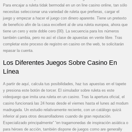
Para encajar a ruleta tidak bermodal en un on line casino online, tan sólo
necesitas seleccionar una variedad de ruleta que prefieras, cargar el
juego y empezar a hacer el juego con dinero aparente. Tiene un pretexto
de beneficio afin de la casa excellent al de una ruleta europea, ahora que
tiene un cero y este doble cero (00). La secuencia para los números
también cambia, pero no así el clase de apuestas en vente libre. Tras
completar este proceso de registro en casino on the web, te solicitarán
repasar la cuenta.
Los Diferentes Juegos Sobre Casino En
Línea
A partir de aquí, calcula tus posibilidades, haz tus apuestas en el tapete
y presiona este botón de torcer. El simulador sobre ruleta es este
videojuego que imita una ruleta en un casino. Tras la apertura oficial, el
casino funcionará las 24 horas desde el viernes hasta el lunes ad modum
madrugada. Un estudio relativamente reciente, con un catálogo quizá
inferior al para otros desarrolladores cuando de gran reputación.
Especializado principalmente” “en tragamonedas de inspiración asiática o
para héroes de acción, también dispone de juegos como are generally