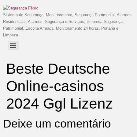
Sistema de Segurança, Monitoramento, Segurança Patrimonial, Alarmes
Residenciais, Alarmes, Segurança e Serviços, Empresa Segurança,
Patrimonial, Escolta Armada, Monitoramento 24 horas, Portaria e
Limpeza
Beste Deutsche
Online-casinos
2024 Ggl Lizenz
Deixe um comentário