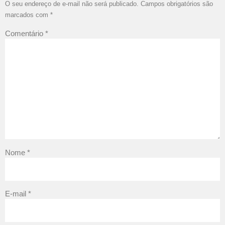
O seu endereço de e-mail não será publicado.
Campos obrigatórios são
marcados com
*
Comentário
*
Nome
*
E-mail
*