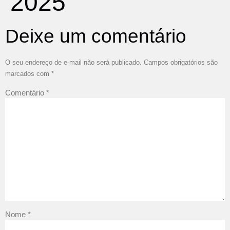
2025
Deixe um comentário
O seu endereço de e-mail não será publicado.
Campos obrigatórios são
marcados com
*
Comentário
*
Nome
*