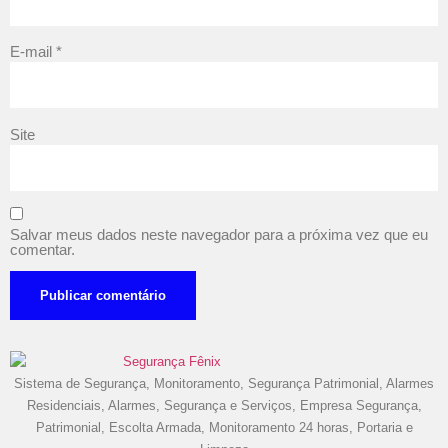
E-mail
*
Site
Salvar meus dados neste navegador para a próxima vez que eu
comentar.
Sistema de Segurança, Monitoramento, Segurança Patrimonial, Alarmes
Residenciais, Alarmes, Segurança e Serviços, Empresa Segurança,
Patrimonial, Escolta Armada, Monitoramento 24 horas, Portaria e