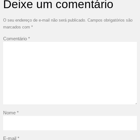
Deixe um comentário
O seu endereço de e-mail não será publicado.
Campos obrigatórios são
marcados com
*
Comentário
*
Nome
*
E-mail
*