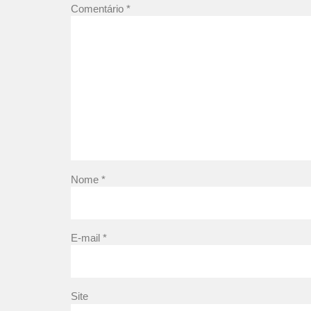
Comentário
*
Nome
*
E-mail
*
Site