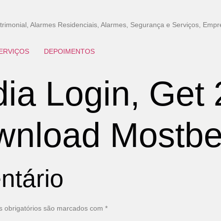
imonial, Alarmes Residenciais, Alarmes, Segurança e Serviços, Empr
ERVIÇOS
DEPOIMENTOS
dia Login, Get
wnload Mostbe
ntário
 obrigatórios são marcados com
*